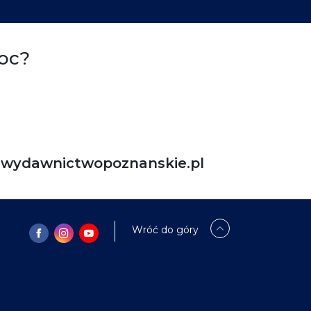
oc?
ydawnictwopoznanskie.pl
Wróć do góry