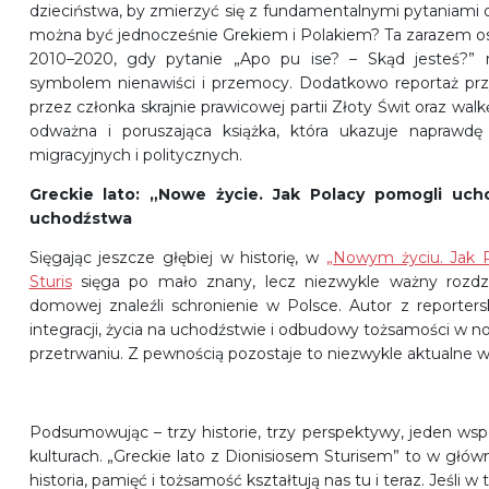
dzieciństwa, by zmierzyć się z fundamentalnymi pytaniami
można być jednocześnie Grekiem i Polakiem? Ta zarazem osob
2010–2020, gdy pytanie „Apo pu ise? – Skąd jesteś?” n
symbolem nienawiści i przemocy. Dodatkowo reportaż przy
przez członka skrajnie prawicowej partii Złoty Świt oraz walk
odważna i poruszająca książka, która ukazuje naprawdę
migracyjnych i politycznych.
Greckie lato: „Nowe życie. Jak Polacy pomogli ucho
uchodźstwa
Sięgając jeszcze głębiej w historię, w
„Nowym życiu. Jak 
Sturis
sięga po mało znany, lecz niezwykle ważny rozdział
domowej znaleźli schronienie w Polsce. Autor z reportersk
integracji, życia na uchodźstwie i odbudowy tożsamości w no
przetrwaniu. Z pewnością pozostaje to niezwykle aktualne 
Podsumowując – trzy historie, trzy perspektywy, jeden wsp
kulturach. „Greckie lato z Dionisiosem Sturisem” to w główn
historia, pamięć i tożsamość kształtują nas tu i teraz. Jeśli w