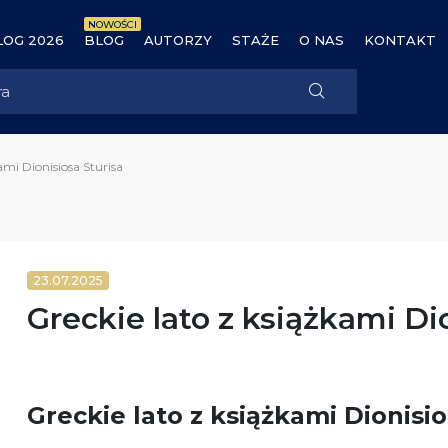
NOWOŚCI
OG 2026
BLOG
AUTORZY
STAŻE
O NAS
KONTAKT
ami Dionisiosa Sturisa
23.07.2025
Greckie lato z książkami Di
Greckie lato z książkami Dionisio