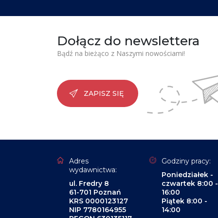
Dołącz do newslettera
Bądź na bieżąco z Naszymi nowościami!
ZAPISZ SIĘ
Adres
Godziny pracy:
wydawnictwa:
Poniedziałek -
ul. Fredry 8
czwartek 8:00 -
61-701 Poznań
16:00
KRS 0000123127
Piątek 8:00 -
NIP 7780164955
14:00