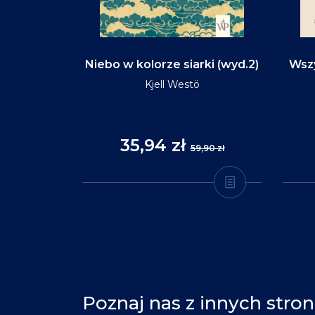
d na tym
Niebo w kolorze siarki (wyd.2)
Wszy
(wyd.3)
Kjell Westö
35,94 zł
,90 zł
59,90 zł
Poznaj nas z innych stron