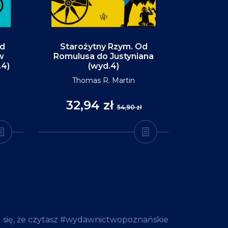
Od
Starożytny Rzym. Od
Alaska. P
w
Romulusa do Justyniana
św
.4)
(wyd.4)
D
Thomas R. Martin
32,94 zł
35
54,90 zł
 się, że czytasz #wydawnictwopoznańskie