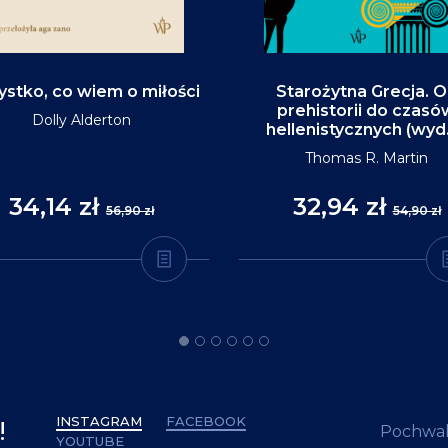
stko, co wiem o miłości
Starożytna Grecja. 
prehistorii do czasó
Dolly Alderton
hellenistycznych (wyd
Thomas R. Martin
34,14 zł
32,94 zł
56,90 zł
54,90 zł
INSTAGRAM
FACEBOOK
!
Pochwal
YOUTUBE