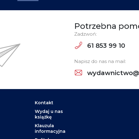
Potrzebna pom
Zadzwoń:
61 853 99 10
Napisz do nas na mail:
wydawnictwo@w
Kontakt
Wydaj u nas
książkę
Klauzula
informacyjna