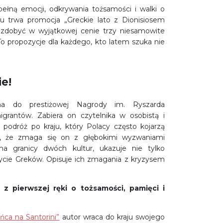
pełną emocji, odkrywania tożsamości i walki o
ku trwa promocja „Greckie lato z Dionisiosem
 zdobyć w wyjątkowej cenie trzy niesamowite
. To propozycje dla każdego, kto latem szuka nie
e!
na do prestiżowej Nagrody im. Ryszarda
igrantów. Zabiera on czytelnika w osobistą i
podróż po kraju, który Polacy często kojarzą
y, że zmaga się on z głębokimi wyzwaniami
 na granicy dwóch kultur, ukazuje nie tylko
ycie Greków. Opisuje ich zmagania z kryzysem
 z pierwszej ręki o tożsamości, pamięci i
ńca na Santorini”
autor wraca do kraju swojego