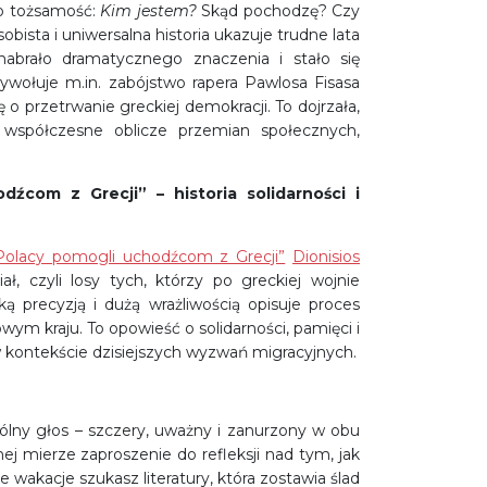
 o tożsamość:
Kim jestem?
Skąd pochodzę? Czy
ista i uniwersalna historia ukazuje trudne lata
abrało dramatycznego znaczenia i stało się
wołuje m.in. zabójstwo rapera Pawlosa Fisasa
ę o przetrwanie greckiej demokracji. To dojrzała,
 współczesne oblicze przemian społecznych,
dźcom z Grecji” – historia solidarności i
Polacy pomogli uchodźcom z Grecji”
Dionisios
, czyli losy tych, którzy po greckiej wojnie
ą precyzją i dużą wrażliwością opisuje proces
wym kraju. To opowieść o solidarności, pamięci i
w kontekście dzisiejszych wyzwań migracyjnych.
ólny głos – szczery, uważny i zanurzony w obu
ej mierze zaproszenie do refleksji nad tym, jak
 te wakacje szukasz literatury, która zostawia ślad