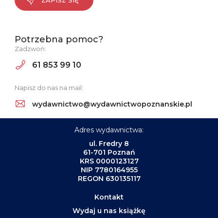
Potrzebna pomoc?
Zadzwoń:
61 853 99 10
Napisz do nas na mail:
wydawnictwo@wydawnictwopoznanskie.pl
Adres wydawnictwa:
ul. Fredry 8
61-701 Poznań
KRS 0000123127
NIP 7780164955
REGON 630135117
Kontakt
Wydaj u nas książkę