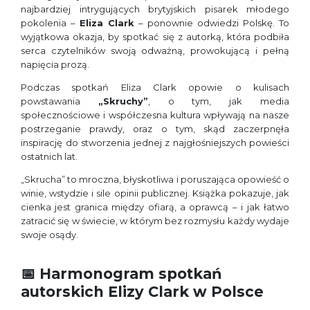
najbardziej intrygujących brytyjskich pisarek młodego
pokolenia –
Eliza Clark
– ponownie odwiedzi Polskę. To
wyjątkowa okazja, by spotkać się z autorką, która podbiła
serca czytelników swoją odważną, prowokującą i pełną
napięcia prozą.
Podczas spotkań Eliza Clark opowie o kulisach
powstawania
„Skruchy”
, o tym, jak media
społecznościowe i współczesna kultura wpływają na nasze
postrzeganie prawdy, oraz o tym, skąd zaczerpnęła
inspirację do stworzenia jednej z najgłośniejszych powieści
ostatnich lat.
„Skrucha” to mroczna, błyskotliwa i poruszająca opowieść o
winie, wstydzie i sile opinii publicznej. Książka pokazuje, jak
cienka jest granica między ofiarą, a oprawcą – i jak łatwo
zatracić się w świecie, w którym bez rozmysłu każdy wydaje
swoje osądy.
📅
Harmonogram spotkań
autorskich Elizy Clark w Polsce