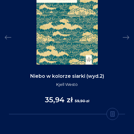
Niebo w kolorze siarki (wyd.2)
Kjell Westö
35,94 zł
59,90 zł