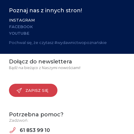
Poznaj nas z innych stron!
INSTAGRAM
FACEBOOK
YOUTUBE
Pochwal się, że czytasz #wydawnictwopoznańskie
Dołącz do newslettera
Bądź na bieżąco z Naszymi nowościami!
ZAPISZ SIĘ
Potrzebna pomoc?
Zadzwoń:
61 853 99 10